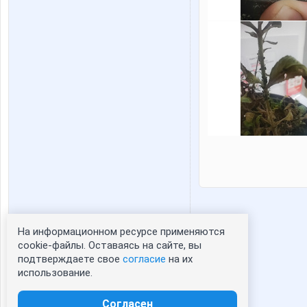
На информационном ресурсе применяются
Статистика портрета:
cookie-файлы. Оставаясь на сайте, вы
подтверждаете свое
согласие
на их
сейчас просматривают портрет - 0
использование.
зарегистрированные пользователи
посетившие портрет за 7 дней - 1
Согласен