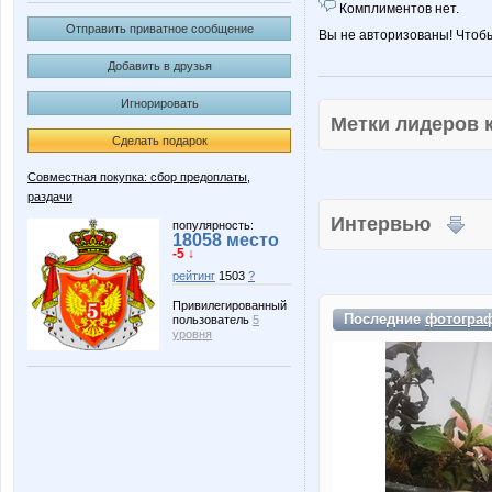
Комплиментов нет.
Отправить приватное сообщение
Вы не авторизованы! Чтоб
Добавить в друзья
Игнорировать
Метки лидеров
Сделать подарок
Совместная покупка: сбор предоплаты,
раздачи
Интервью
популярность:
18058 место
-5 ↓
рейтинг
1503
?
Привилегированный
Последние
фотогра
пользователь
5
уровня