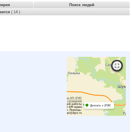
лерея
Поиск людей
вится
( 14 )
Работает на API 2ГИС
Лицензионное соглашение
Для корректной работы
Доехать с 2ГИС
Raster JS API нужен
ключ. Помощь:
api@2gis.ru