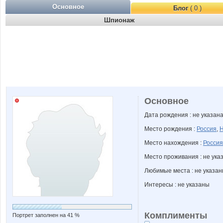
Основное
Блог
( 0 )
Шпионаж
Основное
Дата рождения : не указан
Место рождения :
Россия
,
Н
Место нахождения :
Россия
Место проживания : не ука
Любимые места : не указа
Интересы : не указаны
Комплименты
Портрет заполнен на 41 %