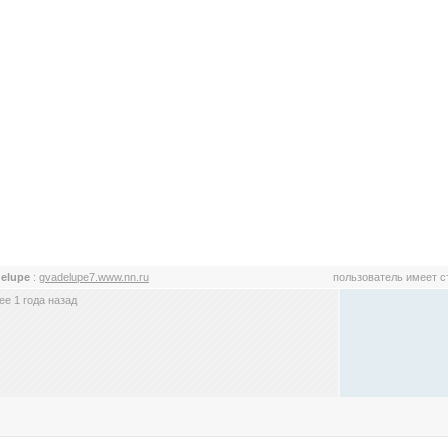
elupe
:
gvadelupe7.www.nn.ru
пользователь имеет 
е 1 года назад